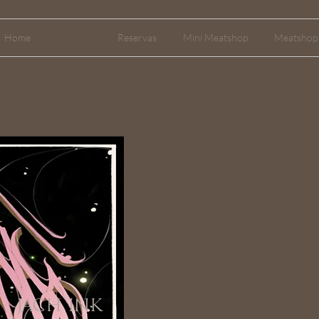
Home
Artistas
Reservas
Mini Meatshop
Meatshop 
JACH INK