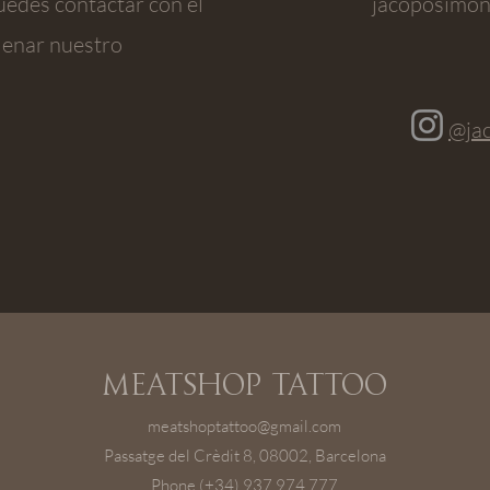
uedes contactar con él
jacoposimo
llenar nuestro
@jac
Meatshop Tattoo
meatshoptattoo@gmail.com
Passatge del Crèdit 8, 08002, Barcelona
Phone (+34) 937 974 777