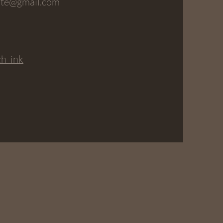
nte@gmail.com
h_ink