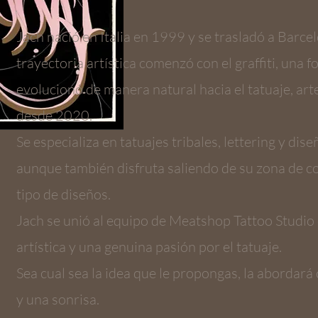
Jach nació en Italia en 1999 y se trasladó a Barce
trayectoria artística comenzó con el graffiti, una 
evolucionó de manera natural hacia el tatuaje, art
desde 2020.
Se especializa en tatuajes tribales, lettering y dise
aunque también disfruta saliendo de su zona de co
tipo de diseños.
Jach se unió al equipo de Meatshop Tattoo Studio
artística y una genuina pasión por el tatuaje.
Sea cual sea la idea que le propongas, la abordará 
y una sonrisa.