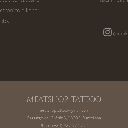
ctrónico o llenar
cto.
@maks
Meatshop Tattoo
meatshoptattoo@gmail.com
Passatge del Crèdit 8, 08002, Barcelona
Phone (+34) 937 974 777