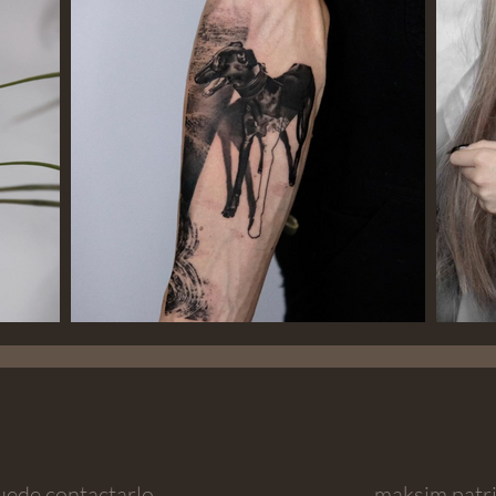
uede contactarlo
maksim.patr