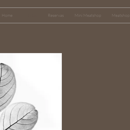
Home
Artistas
Reservas
Mini Meatshop
Meatshop 