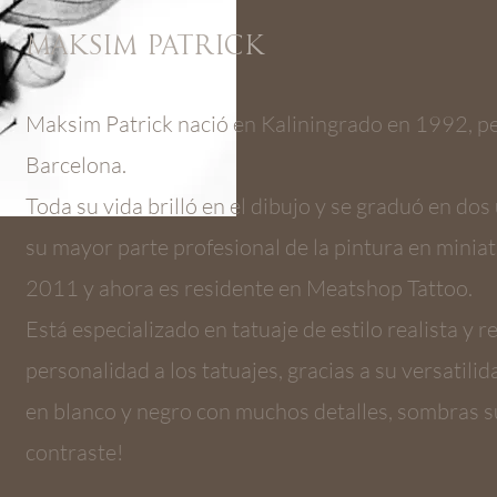
MAKSIM PATRICK
Maksim Patrick nació en Kaliningrado en 1992, pe
Barcelona.
Toda su vida brilló en el dibujo y se graduó en dos
su mayor parte profesional de la pintura en minia
2011 y ahora es residente en Meatshop Tattoo.
Está especializado en tatuaje de estilo realista y r
personalidad a los tatuajes, gracias a su versatilid
en blanco y negro con muchos detalles, sombras su
contraste!