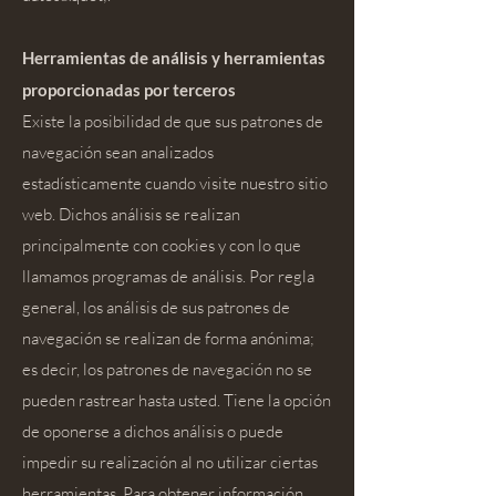
Herramientas de análisis y herramientas
proporcionadas por terceros
Existe la posibilidad de que sus patrones de
navegación sean analizados
estadísticamente cuando visite nuestro sitio
web. Dichos análisis se realizan
principalmente con cookies y con lo que
llamamos programas de análisis. Por regla
general, los análisis de sus patrones de
navegación se realizan de forma anónima;
es decir, los patrones de navegación no se
pueden rastrear hasta usted. Tiene la opción
de oponerse a dichos análisis o puede
impedir su realización al no utilizar ciertas
herramientas. Para obtener información