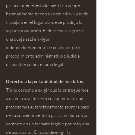
particular en el estado miembro donde
habitualmente tienen su domicilio, lugar de
trabajo o en el lugar donde se produjo la
supuesta violación. El derecho a registrar
una queja está en vigor
independientemente de cualquier otro
procedimiento administrativo o judicial
disponible como recurso legal.
Derecho a la portabilidad de los datos
Tiene derecho a exigir que le entreguemos
a usted o a un tercero cualquier dato que
procesemos automáticamente sobre la base
de su consentimiento o para cumplir con un
contrato en un formato legible por máquina
de uso común. En caso de exigir la