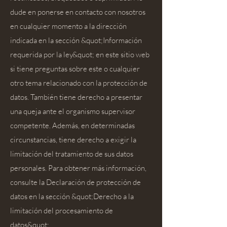
dude en ponerse en contacto con nosotros
en cualquier momento a la dirección
indicada en la sección &quot;Información
requerida por la ley&quot; en este sitio web
si tiene preguntas sobre este o cualquier
otro tema relacionado con la protección de
datos. También tiene derecho a presentar
una queja ante el organismo supervisor
competente. Además, en determinadas
circunstancias, tiene derecho a exigir la
limitación del tratamiento de sus datos
personales. Para obtener más información,
consulte la Declaración de protección de
datos en la sección &quot;Derecho a la
limitación del procesamiento de
datos&quot;.