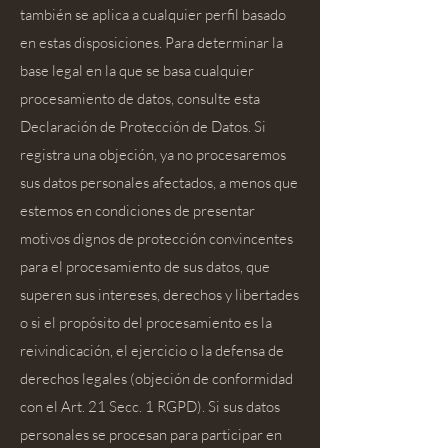
también se aplica a cualquier perfil basado
en estas disposiciones. Para determinar la
base legal en la que se basa cualquier
procesamiento de datos, consulte esta
Declaración de Protección de Datos. Si
registra una objeción, ya no procesaremos
sus datos personales afectados, a menos que
estemos en condiciones de presentar
motivos dignos de protección convincentes
para el procesamiento de sus datos, que
superen sus intereses, derechos y libertades
o si el propósito del procesamiento es la
reivindicación, el ejercicio o la defensa de
derechos legales (objeción de conformidad
con el Art. 21 Secc. 1 RGPD). Si sus datos
personales se procesan para participar en