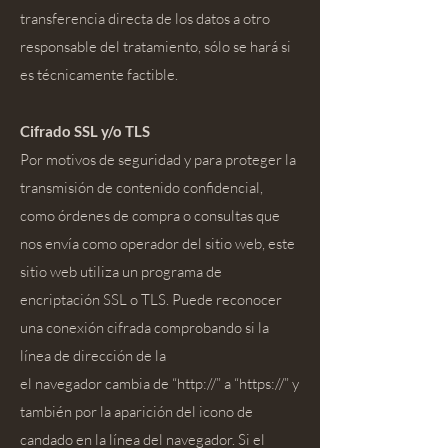
transferencia directa de los datos a otro
responsable del tratamiento, sólo se hará si
es técnicamente factible.
Cifrado SSL y/o TLS
Por motivos de seguridad y para proteger la
transmisión de contenido confidencial,
como órdenes de compra o consultas que
nos envía como operador del sitio web, este
sitio web utiliza un programa de
encriptación SSL o TLS. Puede reconocer
una conexión cifrada comprobando si la
línea de dirección de la
el navegador cambia de “http://” a “https://” y
también por la aparición del icono de
candado en la línea del navegador. Si el