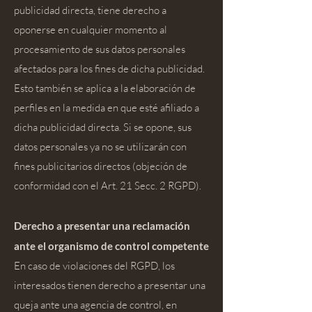
publicidad directa, tiene derecho a
oponerse en cualquier momento al
procesamiento de sus datos personales
afectados para los fines de dicha publicidad.
Esto también se aplica a la elaboración de
perfiles en la medida en que esté afiliado a
dicha publicidad directa. Si se opone, sus
datos personales ya no se utilizarán con
fines publicitarios directos (objeción de
conformidad con el Art. 21 Secc. 2 RGPD).
Derecho a presentar una reclamación
ante el organismo de control competente
En caso de violaciones del RGPD, los
interesados tienen derecho a presentar una
queja ante una agencia de control, en