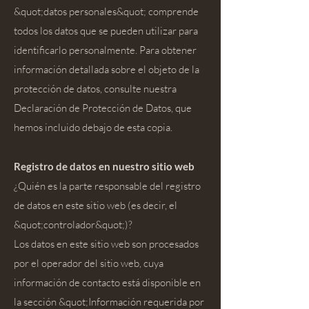
&quot;datos personales&quot; comprende
todos los datos que se pueden utilizar para
identificarlo personalmente. Para obtener
información detallada sobre el objeto de la
protección de datos, consulte nuestra
Declaración de Protección de Datos, que
hemos incluido debajo de esta copia.
Registro de datos en nuestro sitio web
¿Quién es la parte responsable del registro
de datos en este sitio web (es decir, el
&quot;controlador&quot;)?
Los datos en este sitio web son procesados
por el operador del sitio web, cuya
información de contacto está disponible en
la sección &quot;Información requerida por