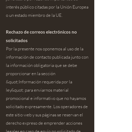
interés público citadas por la Unión Europea
o un estado miembro de la UE.
Rechazo de correos electrónicos no
solicitados
Por la presente nos oponemos al uso de la
información de contacto publicada junto con
la información obligatoria que se debe
proporcionar en la sección
&quot;Información requerida por la
ley&quot; para enviarnos material
promocional e informativo que no hayamos
solicitado expresamente. Los operadores de
este sitio web y sus páginas se reservan el
derecho expreso de emprender acciones
legales en caso de envío no solicitado de