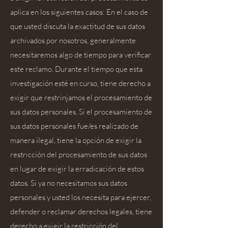
aplica en los siguientes casos: En el caso de
que usted discuta la exactitud de sus datos
archivados por nosotros, generalmente
necesitaremos algo de tiempo para verificar
este reclamo. Durante el tiempo que esta
investigación esté en curso, tiene derecho a
exigir que restrinjamos el procesamiento de
sus datos personales. Si el procesamiento de
sus datos personales fue/es realizado de
manera ilegal, tiene la opción de exigir la
restricción del procesamiento de sus datos
en lugar de exigir la erradicación de estos
datos. Si ya no necesitamos sus datos
personales y usted los necesita para ejercer,
defender o reclamar derechos legales, tiene
derecho a exigir la restricción del