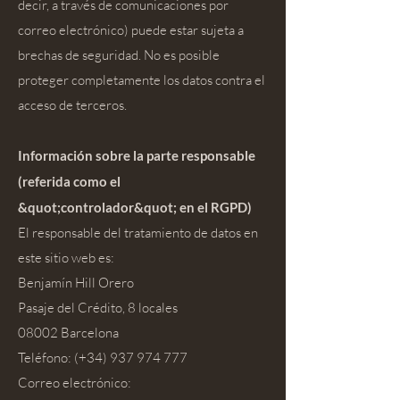
decir, a través de comunicaciones por
correo electrónico) puede estar sujeta a
brechas de seguridad. No es posible
proteger completamente los datos contra el
acceso de terceros.
Información sobre la parte responsable
(referida como el
&quot;controlador&quot; en el RGPD)
El responsable del tratamiento de datos en
este sitio web es:
Benjamín Hill Orero
Pasaje del Crédito, 8 locales
08002 Barcelona
Teléfono: (+34)
937 974 777
Correo electrónico: