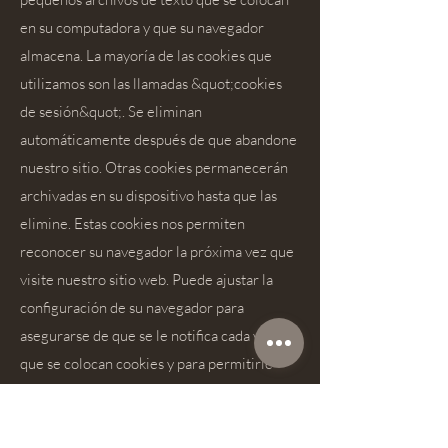
en su computadora y que su navegador
almacena. La mayoría de las cookies que
utilizamos son las llamadas &quot;cookies
de sesión&quot;. Se eliminan
automáticamente después de que abandone
nuestro sitio. Otras cookies permanecerán
archivadas en su dispositivo hasta que las
elimine. Estas cookies nos permiten
reconocer su navegador la próxima vez que
visite nuestro sitio web. Puede ajustar la
configuración de su navegador para
asegurarse de que se le notifica cada vez
que se colocan cookies y para permitirle
aceptar cookies solo en casos específicos o
para excluir la aceptación de cookies para
situaciones específicas o en general y para