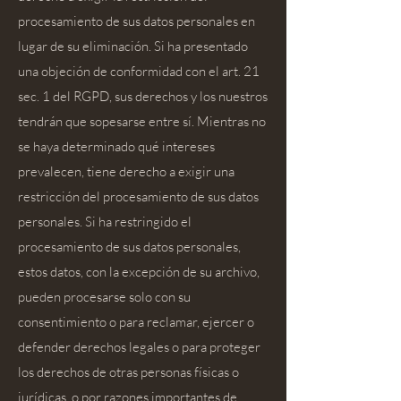
procesamiento de sus datos personales en
lugar de su eliminación. Si ha presentado
una objeción de conformidad con el art. 21
sec. 1 del RGPD, sus derechos y los nuestros
tendrán que sopesarse entre sí. Mientras no
se haya determinado qué intereses
prevalecen, tiene derecho a exigir una
restricción del procesamiento de sus datos
personales. Si ha restringido el
procesamiento de sus datos personales,
estos datos, con la excepción de su archivo,
pueden procesarse solo con su
consentimiento o para reclamar, ejercer o
defender derechos legales o para proteger
los derechos de otras personas físicas o
jurídicas. o por razones importantes de