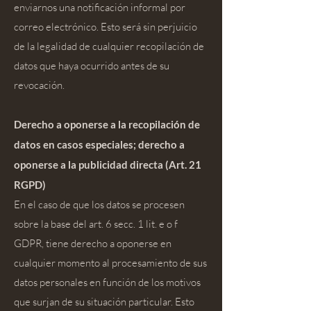
enviarnos una notificación informal por
correo electrónico. Esto será sin perjuicio
de la legalidad de cualquier recopilación de
datos que haya ocurrido antes de su
revocación.
Derecho a oponerse a la recopilación de
datos en casos especiales; derecho a
oponerse a la publicidad directa (Art. 21
RGPD)
En el caso de que los datos se procesen
sobre la base del art. 6 secc. 1 lit. e o f
GDPR, tiene derecho a oponerse en
cualquier momento al procesamiento de sus
datos personales en función de los motivos
que surjan de su situación particular. Esto